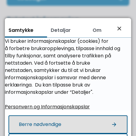
Relatert informasjon
Samtykke
Detaljar
Om
Om bord
Vi bruker informasjonskapslar (cookies) for
Tilgjengelegheitserklæring for nettsida
å forbetre brukaropplevinga, tilpasse innhald og
Tilgjengelegheitserklæring for nettbutikken
tilby funksjonar, samt analysere trafikken på
Tilgjengelegheitserklæring for appen på
nettstaden. Ved å fortsette å bruke
nettstaden, samtykker du til at vi brukar
iPhone-telefon
informasjonskapslar i samsvar med denne
Tilgjengelegheitserklæring for appen på
erklæringa. Du kan tilpasse bruk av
Android-telefon
informasjonskapslar under “Detaljer".
Personvern og Informasjonskapslar
Fann du det du leita etter?
Berre nødvendige