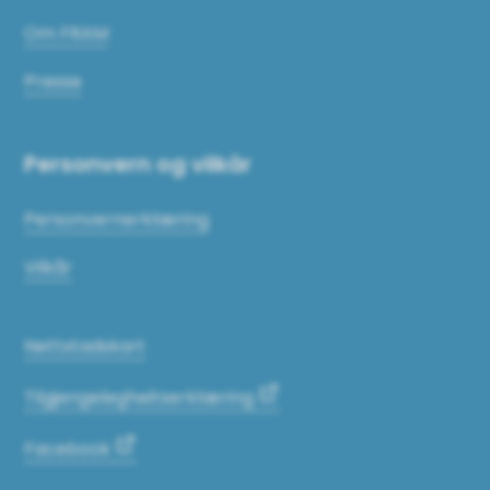
Om FRAM
Presse
Personvern og vilkår
Personvernerklæring
Vilkår
Nettstadskart
Tilgjengelegheitserklæring
Facebook