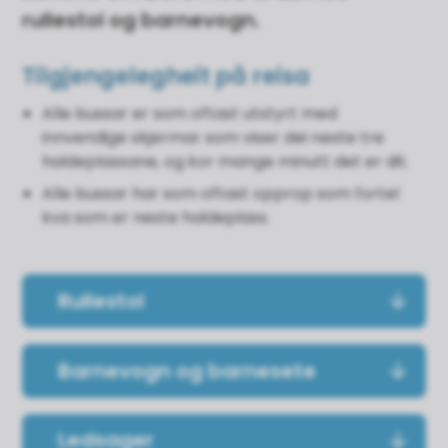
rullestol og barnevogn.
Tilgjengelegheit på reisa
Alle bussar er som oftast utstyrt med
innvendige skjermar som viser dei neste tre
haldeplassane, og kor mange minutt det er dit.
Alle bussar har som oftast opprop som fortel
kva som er neste haldeplass.
Rullestol
Barnevogn og barnesete
Ledsager