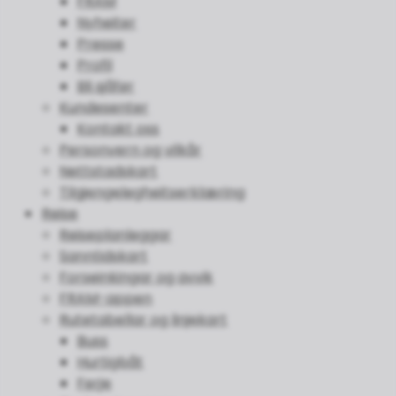
FRAM
Nyheiter
Presse
Profil
Bli sjåfør
Kundesenter
Kontakt oss
Personvern og vilkår
Nettstadskart
Tilgjengelegheitserklæring
Reise
Reiseplanleggar
Sanntidskart
Forseinkingar og avvik
FRAM-appen
Rutetabellar og linjekart
Buss
Hurtigbåt
Ferje