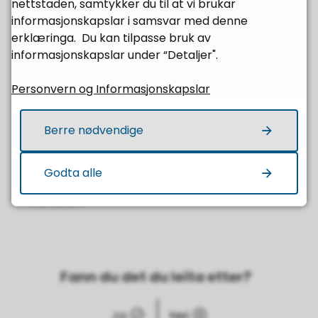
nettstaden, samtykker du til at vi brukar
Om bord
informasjonskapslar i samsvar med denne
Bedrift
erklæringa. Du kan tilpasse bruk av
Hjelp og kontakt
informasjonskapslar under “Detaljer".
Ofte stilte spørsmål om appen,
nettbutikken, prisar og soner
Personvern og Informasjonskapslar
Kontakt oss
Hittegods
Berre nødvendige
Refusjon
Reisegaranti
Billettkontroll
Godta alle
Personvern og vilkår
Nyheiter
Fann du det du leita etter?
Ja
Nei