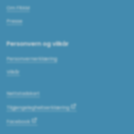
Om FRAM
Presse
Personvern og vilkår
Personvernerklæring
Vilkår
Nettstadskart
Tilgjengelegheitserklæring
Facebook