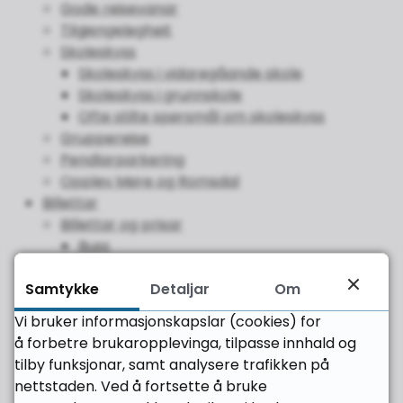
Gode reisevanar
Tilgjengelegheit
Skoleskyss
Skoleskyss i vidaregåande skole
Skoleskyss i grunnskole
Ofte stilte spørsmål om skoleskyss
Gruppereise
Pendlarparkering
Opplev Møre og Romsdal
Billettar
Billettar og prisar
Buss
Hurtigbåt
Samtykke
Detaljar
Om
Ferje
Aldersgrenser og rabattar
Vi bruker informasjonskapslar (cookies) for
Slik kjøper du billett
å forbetre brukaropplevinga, tilpasse innhald og
FRAM-appen
tilby funksjonar, samt analysere trafikken på
Nettbutikken
nettstaden. Ved å fortsette å bruke
Soner og sonekart