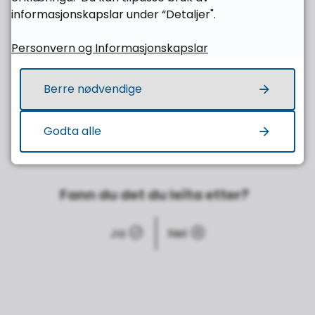
Personvern og vilkår
informasjonskapslar under “Detaljer".
Tilgjengelegheitserklæring for appen på
Personvern og Informasjonskapslar
iPhone-telefon
Tilgjengelegheitserklæring for appen på
Berre nødvendige
Android-telefon
Godta alle
Fann du det du leita etter?
Ja
Nei