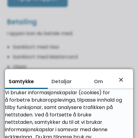
Betaling
I appen kan du betale med:
bankkort med Visa
bankkort med Mastercard
Vipps
Samtykke
Detaljar
Om
Har du tilbakemeldingar?
Vi bruker informasjonskapslar (cookies) for
Vi jobbar hele tida med å utvikle og forbetre
å forbetre brukaropplevinga, tilpasse innhald og
appen. Har du tilbakemeldingar, kan du sende inn
tilby funksjonar, samt analysere trafikken på
gjennom å bruke
kontaktskjemaet
.
nettstaden. Ved å fortsette å bruke
nettstaden, samtykker du til at vi brukar
Relatert informasjon
informasjonskapslar i samsvar med denne
erklæringa. Du kan tilpasse bruk av