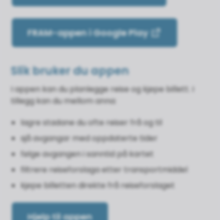
FRAM-appen i Google Play
Slik bruker du appen
I appen kan du planlegge reise og kjøpe billett. I
tillegg kan du mellom anna:
lagre stadane du ofte reiser frå og til
sjå avgangar med oppdaterte tider
følge avgangen i sanntid på kartet
filtrere reiseforslaga etter transportmiddel
kjøpe billetten direkte frå reiseforslaget
Hjelp til appen