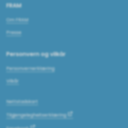
FRAM
Om FRAM
Presse
Personvern og vilkår
Personvernerklæring
Vilkår
Nettstadskart
Tilgjengelegheitserklæring