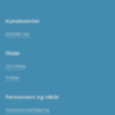
Kundesenter
Kontakt oss
FRAM
Om FRAM
Presse
Personvern og vilkår
Personvernerklæring