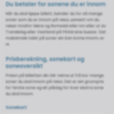
Du betaler for sonene du er innom
Når du skal kjøpe billett, betaler du for så mange
soner som du er innom på reisa, uansett om du
reiser innafor Møre og Romsdal eller inn eller ut av
Trøndelag eller Vestland på FRAM sine bussar. Det
maksimale talet på soner ein kan kome innom, er
ni.
Prisberekning, sonekart og
soneoversikt
Prisen på billetten din blir rekna ut frå kor mange
soner du skal innom på reisa. Det er ein grunnpris
for første sone og eit påslag for kvar ekstra sone
du skal innom.
Sonekart