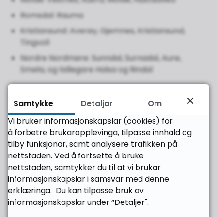
Romsdal: Rauma
Kristiansund: Averøy, Gjemnes, Kristiansund,
Tingvoll
Nordre Nordmøre: Sunndal, Surnadal, Aure,
Smøla, og tidlegare Halsa og Rindal
Soner i Trøndelag
Samtykke
Detaljar
Om
Vinje
Vi bruker informasjonskapslar (cookies) for
Orkdal
å forbetre brukaropplevinga, tilpasse innhald og
tilby funksjonar, samt analysere trafikken på
Orkanger
nettstaden. Ved å fortsette å bruke
Trondeim
nettstaden, samtykker du til at vi brukar
Vormstad
informasjonskapslar i samsvar med denne
erklæringa. Du kan tilpasse bruk av
Storås
informasjonskapslar under “Detaljer".
Lønsetdalen