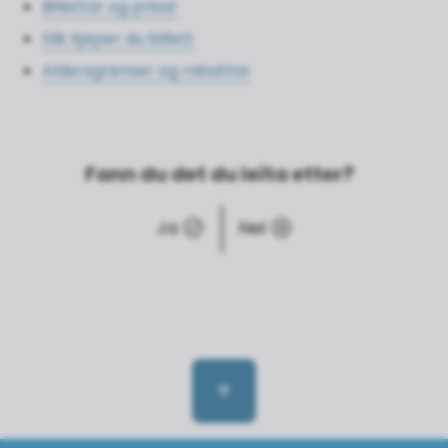
Billettar og prisar
Slik kjøper du billett
Aldersgrenser og rabattar
Fann du det du leita etter?
Ja
Nei
Til toppen