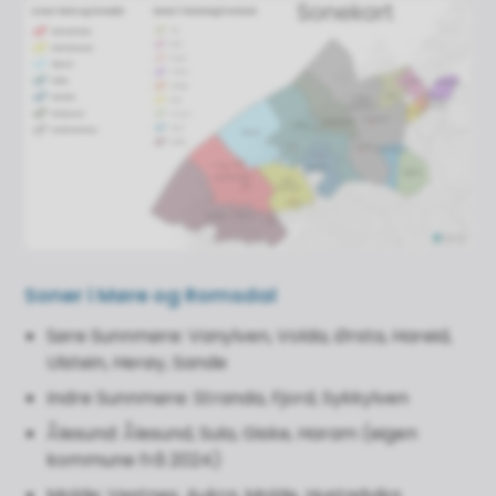
Soner i Møre og Romsdal
Søre Sunnmøre: Vanylven, Volda, Ørsta, Hareid,
Ulstein, Herøy, Sande
Indre Sunnmøre: Stranda, Fjord, Sykkylven
Ålesund: Ålesund, Sula, Giske, Haram (eigen
kommune frå 2024)
Molde: Vestnes, Aukra, Molde, Hustadvika